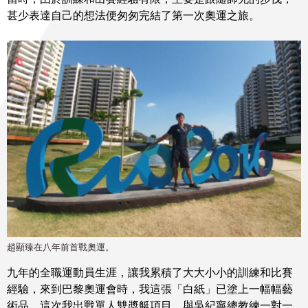
甚少表達自己的想法便匆匆完結了第一次奧運之旅。
趙顯臻在八年前首戰奧運。
九年的全職運動員生涯，讓我累積了大大小小的訓練和比賽
經驗，來到巴黎奧運會時，我這張「白紙」已塗上一幅幅藝
術品。這次我出戰單人雙槳艇項目，與吳紀寧總教練一對一