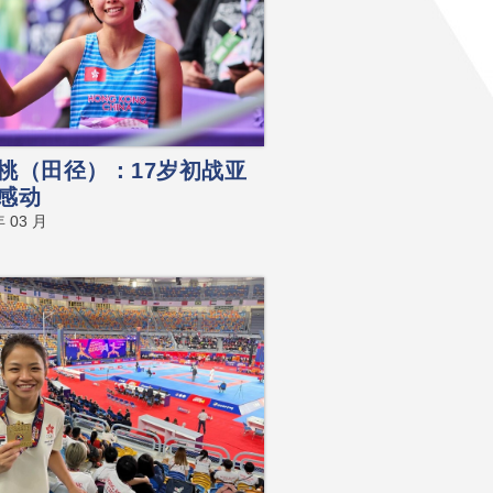
桃（田径）：17岁初战亚
感动
年 03 月