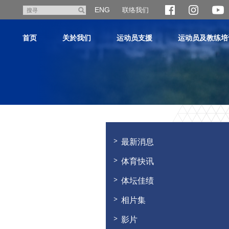
跳
ENG
联络我们
搜
至
寻
主
首页
关於我们
运动员支援
运动员及教练培
内
容
主
内
容
最新消息
开
始
体育快讯
体坛佳绩
相片集
影片