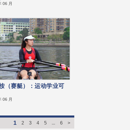
年 06 月
桉（赛艇）：运动学业可
年 06 月
1
2
3
4
5
...
6
>