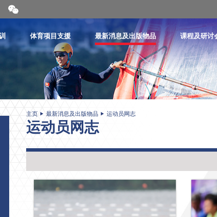
开
合
微
信
训
体育项目支援
最新消息及出版物品
课程及研讨
二
维
码
主页
最新消息及出版物品
运动员网志
运动员网志