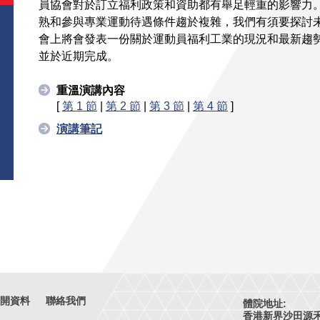
員協會對於訂立福利政策和資助都有舉足輕重的影響力
熟和參與專業運動待遇條件趨於複雜，我們有須要探討
會上將會發表一份關於運動員福利工業的現況和最新趨
並於近期完成。
重溫演講內容
[
第 1 節
|
第 2 節
|
第 3 節
|
第 4 節
]
演講筆記
開資料
聯絡我們
體院地址:
香港新界沙田源禾路