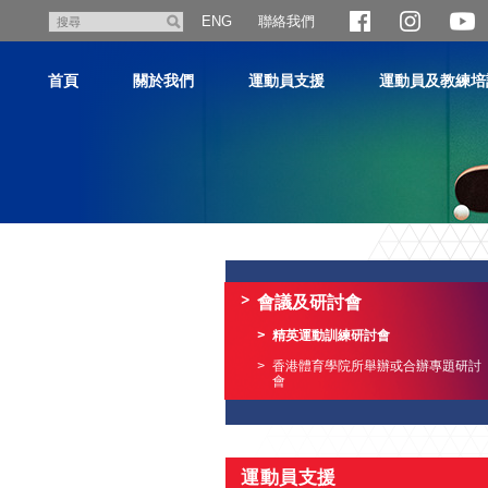
跳
聯絡我們
搜
ENG
至
尋
主
首頁
關於我們
運動員支援
運動員及教練培
內
容
主
内
容
會議及研討會
開
始
精英運動訓練研討會
香港體育學院所舉辦或合辦專題研討
會
運動員支援