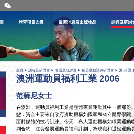
開
合
微
信
訓
體育項目支援
最新消息及出版物品
課程及研討
二
維
碼
主頁
課程及研討會
會議及研討會
精英運動訓練研討會
澳 洲 運 
澳洲運動員福利工業 2006
范蘇尼女士
在澳洲，運動員福利工業是整體專業運動其中一個部份。1
態，資金主要來自政府資助機構如國家和省立體育學院
面對媒體的技巧訓練。今天，私人運動機構如職業運動
判合約，注資發展運動員福利計劃，為現職和退役運動