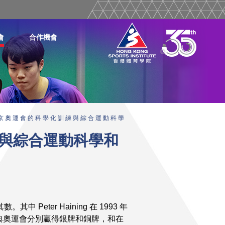
會
合作機會
京 奧 運 會 的 科 學 化 訓 練 與 綜 合 運 動 科 學
與綜合運動科學和
其中 Peter Haining 在 1993 年
典奧運會分別贏得銀牌和銅牌，和在