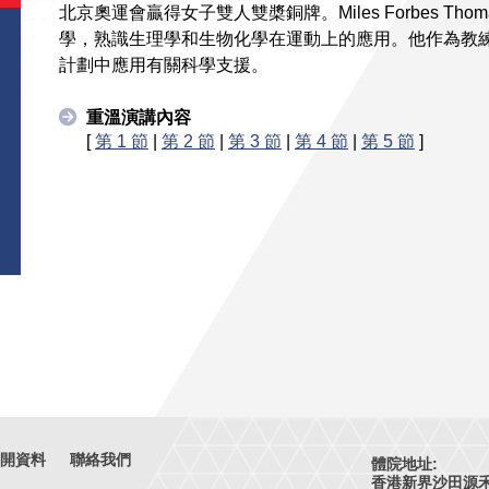
北京奧運會贏得女子雙人雙槳銅牌。Miles Forbes T
學，熟識生理學和生物化學在運動上的應用。他作為教
計劃中應用有關科學支援。
重溫演講內容
[
第 1 節
|
第 2 節
|
第 3 節
|
第 4 節
|
第 5 節
]
開資料
聯絡我們
體院地址:
香港新界沙田源禾路