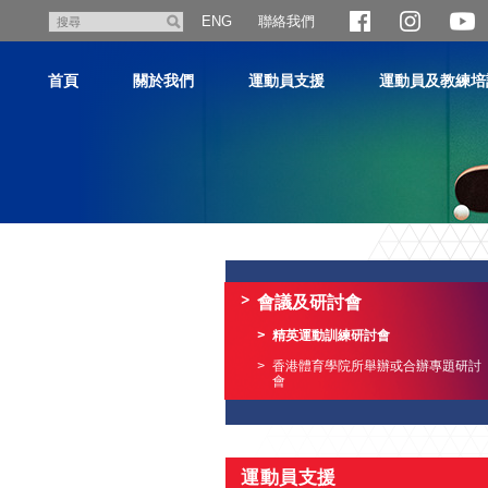
跳
聯絡我們
搜
ENG
至
尋
主
首頁
關於我們
運動員支援
運動員及教練培
內
容
主
内
容
會議及研討會
開
始
精英運動訓練研討會
香港體育學院所舉辦或合辦專題研討
會
運動員支援