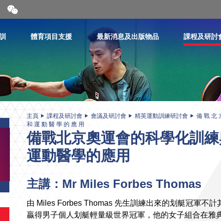
開
合
微
信
訓
體育項目支援
最新消息及出版物品
課程及研討
二
維
碼
主頁
課程及研討會
會議及研討會
精英運動訓練研討會
備 戰 北 
和 運 動 醫 學 的 應 用
備戰北京奧運會的科學化訓練
運動醫學的應用
主講：Mr Miles Forbes Thomas
由 Miles Forbes Thomas 先生訓練出來的划艇冠軍不計其數。
贏得男子個人划艇輕量級世界冠軍，他的女子組合在雅