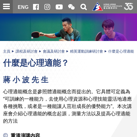
跳
開
開
ENG
至
合
關
微
主
主
搜
信
內
内
尋
二
容
容
維
碼
開
始
主頁
課程及研討會
會議及研討會
精英運動訓練研討會
什麼是心理適能
什麼是心理適能？
蔣 小 波 先 生
心理適能概念是參照體適能概念而提出的。它具體可定義為
“可訓練的一種能力，去使用心理資源和心理技能靈活地適應
各種挑戰，或者是一種能讓人茁壯成長的優勢能力”。本次講
座會介紹心理適能的概念起源，測量方法以及提高心理適能
的方法
重溫演講內容