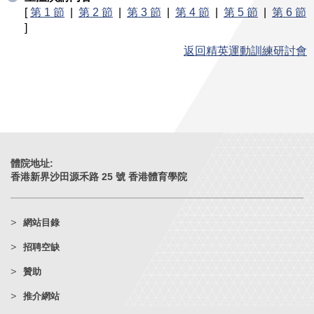
[
第 1 節
|
第 2 節
|
第 3 節
|
第 4 節
|
第 5 節
|
第 6 節
]
返回精英運動訓練研討會
體院地址:
香港新界沙田源禾路 25 號 香港體育學院
網站目錄
招聘空缺
贊助
推介網站