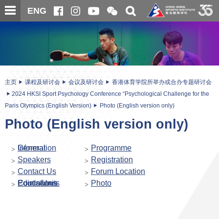
跳
开
开
ENG
至
合
关
微
主
主
搜
信
内
内
寻
二
容
容
维
码
开
始
主页
课程及研讨会
会议及研讨会
香港体育学院所举办或合办专题研讨会
2024 HKSI Sport Psychology Conference “Psychological Challenge for the
Paris Olympics (English Version)
Photo (English version only)
Photo (English version only)
General Information
Programme
Speakers
Registration
Contact Us
Forum Location
Continuous Educations Points/Units
Photo