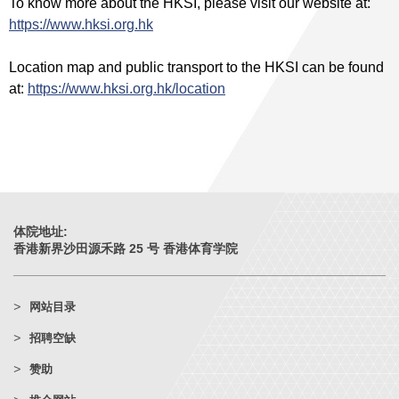
To know more about the HKSI, please visit our website at:
https://www.hksi.org.hk
Location map and public transport to the HKSI can be found
at:
https://www.hksi.org.hk/location
体院地址:
香港新界沙田源禾路 25 号 香港体育学院
网站目录
招聘空缺
赞助