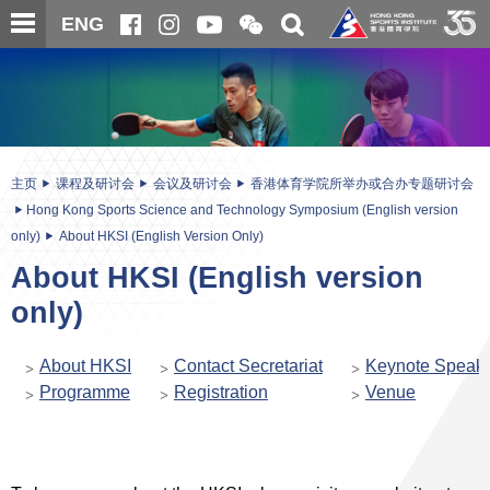
跳
开
开
ENG
至
合
关
微
主
主
搜
信
内
内
寻
二
容
容
维
码
开
始
主页
课程及研讨会
会议及研讨会
香港体育学院所举办或合办专题研讨会
Hong Kong Sports Science and Technology Symposium (English version
only)
About HKSI (English Version Only)
About HKSI (English version
only)
About HKSI
Contact Secretariat
Keynote Speak
Programme
Registration
Venue