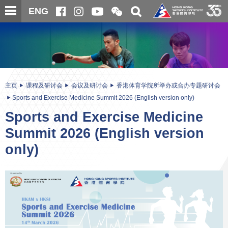
跳
开
开
ENG
至
合
关
微
主
主
搜
信
内
内
寻
二
容
容
维
码
开
始
主页
课程及研讨会
会议及研讨会
香港体育学院所举办或合办专题研讨会
Sports and Exercise Medicine Summit 2026 (English version only)
Sports and Exercise Medicine
Summit 2026 (English version
only)