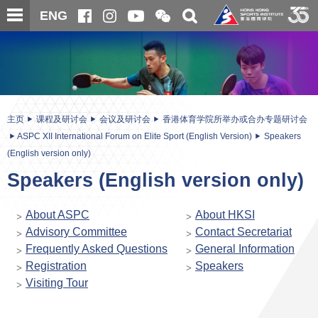
跳
开
开
ENG
至
合
关
微
主
主
搜
信
内
内
寻
二
容
容
维
码
开
始
主页
课程及研讨会
会议及研讨会
香港体育学院所举办或合办专题研讨会
ASPC XII International Forum on Elite Sport (English Version)
Speakers
(English version only)
Speakers (English version only)
About ASPC
About HKSI
Advisory Committee
Contact Secretariat
Frequently Asked Questions
General Information
Registration
Speakers
Visiting Tour