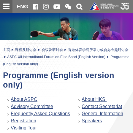
跳
开
开
ENG
至
合
关
微
主
主
搜
信
内
内
寻
二
容
容
维
码
开
始
主页
课程及研讨会
会议及研讨会
香港体育学院所举办或合办专题研讨会
ASPC XII International Forum on Elite Sport (English Version)
Programme
(English version only)
Programme (English version
only)
About ASPC
About HKSI
Advisory Committee
Contact Secretariat
Frequently Asked Questions
General Information
Registration
Speakers
Visiting Tour