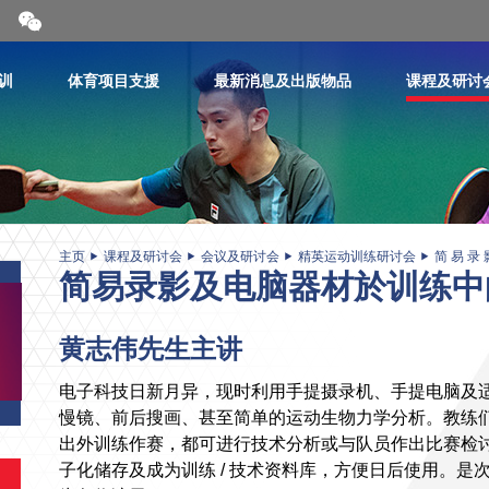
开
合
微
信
训
体育项目支援
最新消息及出版物品
课程及研讨
二
维
码
主页
课程及研讨会
会议及研讨会
精英运动训练研讨会
简 易 录 
简易录影及电脑器材於训练中
黄志伟先生主讲
电子科技日新月异，现时利用手提摄录机、手提电脑及
慢镜、前后搜画、甚至简单的运动生物力学分析。教练
出外训练作赛，都可进行技术分析或与队员作出比赛检
子化储存及成为训练 / 技术资料库，方便日后使用。是