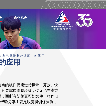
会
合作机会
影 及 电 脑 器 材 於 训 练 中 的 应 用
的应用
适当的软件便能进行摄录、剪接、快
们只要掌握简易步骤，便无论在港或
讨，而所有影像更可如文件一样作电
次经验分享主要是以赛艇训练为例，