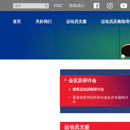
跳
ENG
联络我们
搜
至
寻
主
首页
关於我们
运动员支援
运动员及教练培
内
容
主
内
容
会议及研讨会
开
始
精英运动训练研讨会
香港体育学院所举办或合办专题研讨
会
运动员支援